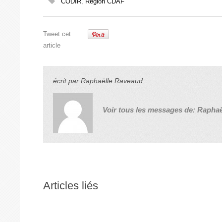
CODIR
,
Région CDAF
Tweet cet
article
écrit par
Raphaëlle Raveaud
Voir tous les messages de:
Raphaë
Articles liés